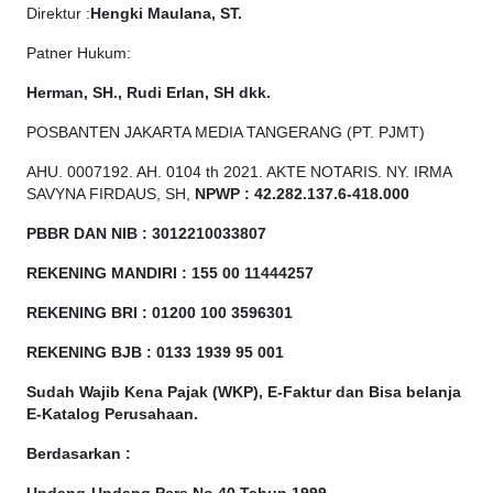
Direktur :
Hengki Maulana, ST.
Patner Hukum:
Herman, SH., Rudi Erlan, SH dkk.
POSBANTEN JAKARTA MEDIA TANGERANG (PT. PJMT)
AHU. 0007192. AH. 0104 th 2021. AKTE NOTARIS. NY. IRMA
SAVYNA FIRDAUS, SH,
NPW
P
:
4
2.
282
.1
37
.6-418.000
PBBR DAN NIB
:
3012210033807
REKENING MANDIRI : 155 00 11444257
REKENING BRI : 01200 100
3596301
REKENING BJB : 0133 1939 95 001
Sudah Wajib Kena Pajak (WKP), E-Faktur dan Bisa belanja
E-Katalog Perusahaan.
Berdasarkan
: