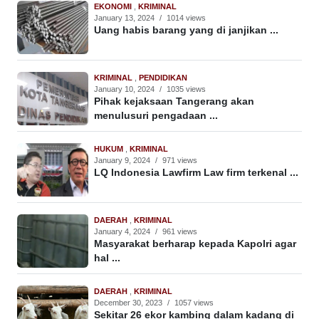
EKONOMI
,
KRIMINAL
January 13, 2024
/
1014 views
Uang habis barang yang di janjikan ...
KRIMINAL
,
PENDIDIKAN
January 10, 2024
/
1035 views
Pihak kejaksaan Tangerang akan
menulusuri pengadaan ...
HUKUM
,
KRIMINAL
January 9, 2024
/
971 views
LQ Indonesia Lawfirm Law firm terkenal ...
DAERAH
,
KRIMINAL
January 4, 2024
/
961 views
Masyarakat berharap kepada Kapolri agar
hal ...
DAERAH
,
KRIMINAL
December 30, 2023
/
1057 views
Sekitar 26 ekor kambing dalam kadang di