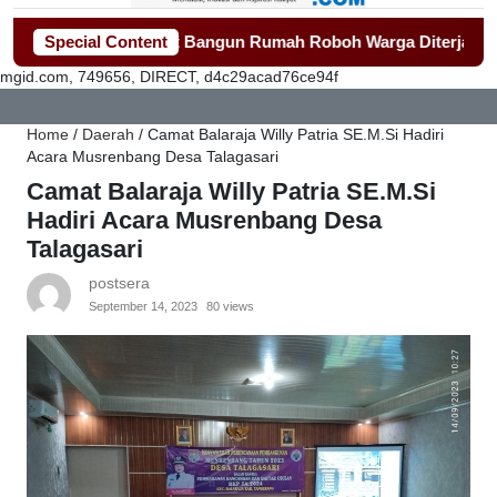
ng Gerak Cepat Bangun Rumah Roboh Warga Diterjang Puting B
Special Content
mgid.com, 749656, DIRECT, d4c29acad76ce94f
Home
/
Daerah
/
Camat Balaraja Willy Patria SE.M.Si Hadiri
Acara Musrenbang Desa Talagasari
Camat Balaraja Willy Patria SE.M.Si
Hadiri Acara Musrenbang Desa
Talagasari
postsera
September 14, 2023
80 views