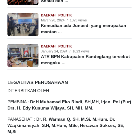
Sosial dan ...
DAERAH
,
POLITIK
March 28, 2024
/
1023 views
Kemudian ada Junaedi yang merupakan
mantan ...
DAERAH
,
POLITIK
January 24, 2024
/
1023 views
ATR BPN Kabupaten Pandeglang tersebut
mengaku ...
LEGALITAS PERUSAHAAN
DITERBITKAN OLEH :
PEMBINA :
Dr.H.Muhamad
Eko
Riadi, SH,MH, Irjen. Pol (Pur)
Drs. H. Edy Kusuma Wijaya, SH. MH, MM.
PANASEHAT :
Dr. R. Warman Q, SH, M.Si, M.Hum, Dr,
Waqkimansyah, S.H, M.Hum, MSc, Herawan Sukses, SE,
M,Si