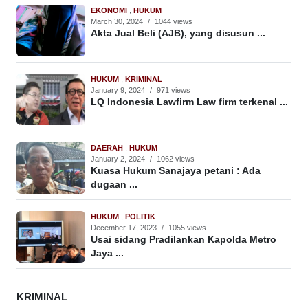
EKONOMI
,
HUKUM
March 30, 2024
/
1044 views
Akta Jual Beli (AJB), yang disusun ...
HUKUM
,
KRIMINAL
January 9, 2024
/
971 views
LQ Indonesia Lawfirm Law firm terkenal ...
DAERAH
,
HUKUM
January 2, 2024
/
1062 views
Kuasa Hukum Sanajaya petani : Ada
dugaan ...
HUKUM
,
POLITIK
December 17, 2023
/
1055 views
Usai sidang Pradilankan Kapolda Metro
Jaya ...
KRIMINAL