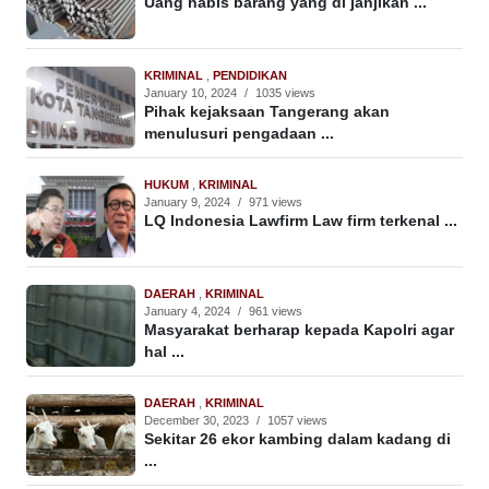
Uang habis barang yang di janjikan ...
KRIMINAL
,
PENDIDIKAN
January 10, 2024
/
1035 views
Pihak kejaksaan Tangerang akan
menulusuri pengadaan ...
HUKUM
,
KRIMINAL
January 9, 2024
/
971 views
LQ Indonesia Lawfirm Law firm terkenal ...
DAERAH
,
KRIMINAL
January 4, 2024
/
961 views
Masyarakat berharap kepada Kapolri agar
hal ...
DAERAH
,
KRIMINAL
December 30, 2023
/
1057 views
Sekitar 26 ekor kambing dalam kadang di
...