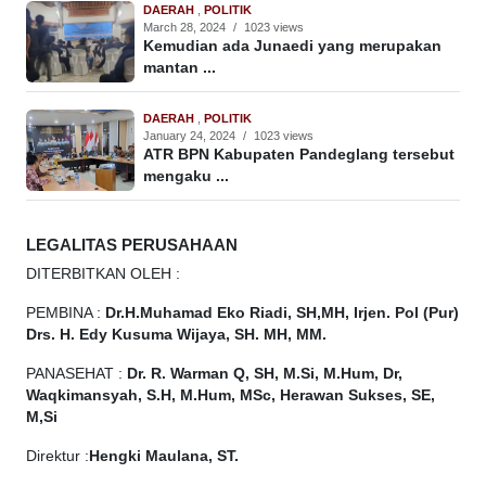
DAERAH
,
POLITIK
March 28, 2024
/
1023 views
Kemudian ada Junaedi yang merupakan
mantan ...
DAERAH
,
POLITIK
January 24, 2024
/
1023 views
ATR BPN Kabupaten Pandeglang tersebut
mengaku ...
LEGALITAS PERUSAHAAN
DITERBITKAN OLEH :
PEMBINA :
Dr.H.Muhamad
Eko
Riadi, SH,MH, Irjen. Pol (Pur)
Drs. H. Edy Kusuma Wijaya, SH. MH, MM.
PANASEHAT :
Dr. R. Warman Q, SH, M.Si, M.Hum, Dr,
Waqkimansyah, S.H, M.Hum, MSc, Herawan Sukses, SE,
M,Si
Direktur :
Hengki Maulana, ST.