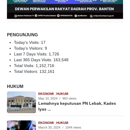
PENGUNJUNG
Today's Visits:
17
Today's Visitors:
9
Last 7 Days Visits:
1,726
Last 365 Days Visits:
163,548
Total Visits:
1,152,716
Total Visitors:
132,161
HUKUM
EKONOMI
,
HUKUM
May 10, 2024
/
963 views
Lemahnya keputusan PN Lebak, Kades
Iyas ...
EKONOMI
,
HUKUM
March 30, 2024
/
1044 views