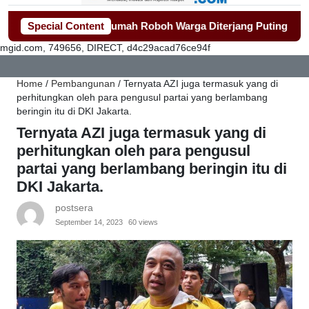
epat Bangun Rumah Roboh Warga Diterjang Puting Beliung
Special Content
-
Pe
mgid.com, 749656, DIRECT, d4c29acad76ce94f
Home
/
Pembangunan
/
Ternyata AZI juga termasuk yang di
perhitungkan oleh para pengusul partai yang berlambang
beringin itu di DKI Jakarta.
Ternyata AZI juga termasuk yang di
perhitungkan oleh para pengusul
partai yang berlambang beringin itu di
DKI Jakarta.
postsera
September 14, 2023
60 views