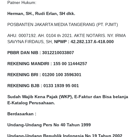
Patner Hukum:
Herman, SH., Rudi Erlan, SH dkk.
POSBANTEN JAKARTA MEDIA TANGERANG (PT. PJMT)
AHU. 0007192. AH. 0104 th 2021. AKTE NOTARIS. NY. IRMA
SAVYNA FIRDAUS, SH,
NPW
P
:
4
2.
282
.1
37
.6-418.000
PBBR DAN NIB
:
3012210033807
REKENING MANDIRI : 155 00 11444257
REKENING BRI : 01200 100
3596301
REKENING BJB : 0133 1939 95 001
Sudah Wajib Kena Pajak (WKP), E-Faktur dan Bisa belanja
E-Katalog Perusahaan.
Berdasarkan
:
Undang-Undang Pers No 40 Tahun 1999
Undang-Undang Republik Indonesia No 19 Tahun 2002