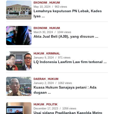
EKONOMI
,
HUKUM
May 10, 2024
/
963 views
Lemahnya keputusan PN Lebak, Kades
Iyas ...
EKONOMI
,
HUKUM
March 30, 2024
/
1044 views
Akta Jual Beli (AJB), yang disusun ...
HUKUM
,
KRIMINAL
January 9, 2024
/
971 views
LQ Indonesia Lawfirm Law firm terkenal ...
DAERAH
,
HUKUM
January 2, 2024
/
1062 views
Kuasa Hukum Sanajaya petani : Ada
dugaan ...
HUKUM
,
POLITIK
December 17, 2023
/
1056 views
Usai sidang Pradilankan Kapolda Metro