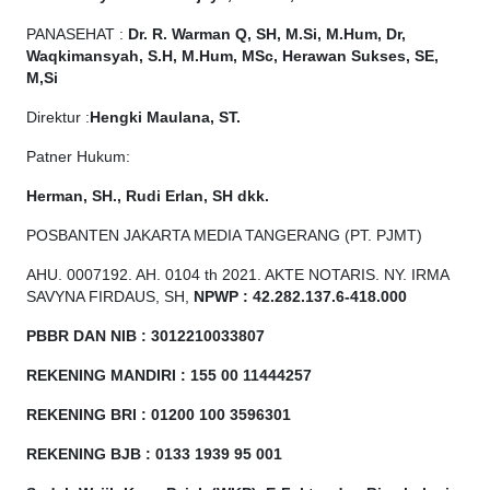
PANASEHAT :
Dr. R. Warman Q, SH, M.Si, M.Hum, Dr,
Waqkimansyah, S.H, M.Hum, MSc, Herawan Sukses, SE,
M,Si
Direktur :
Hengki Maulana, ST.
Patner Hukum:
Herman, SH., Rudi Erlan, SH dkk.
POSBANTEN JAKARTA MEDIA TANGERANG (PT. PJMT)
AHU. 0007192. AH. 0104 th 2021. AKTE NOTARIS. NY. IRMA
SAVYNA FIRDAUS, SH,
NPW
P
:
4
2.
282
.1
37
.6-418.000
PBBR DAN NIB
:
3012210033807
REKENING MANDIRI : 155 00 11444257
REKENING BRI : 01200 100
3596301
REKENING BJB : 0133 1939 95 001