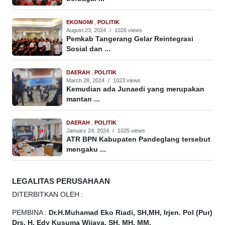
EKONOMI
,
POLITIK
August 23, 2024
/
1026 views
Pemkab Tangerang Gelar Reintegrasi
Sosial dan ...
DAERAH
,
POLITIK
March 28, 2024
/
1023 views
Kemudian ada Junaedi yang merupakan
mantan ...
DAERAH
,
POLITIK
January 24, 2024
/
1025 views
ATR BPN Kabupaten Pandeglang tersebut
mengaku ...
LEGALITAS PERUSAHAAN
DITERBITKAN OLEH :
PEMBINA :
Dr.H.Muhamad
Eko
Riadi, SH,MH, Irjen. Pol (Pur)
Drs. H. Edy Kusuma Wijaya, SH. MH, MM.