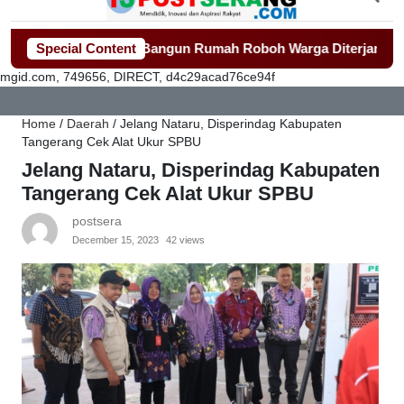
 Gerak Cepat Bangun Rumah Roboh Warga Diterjang Puting Bel
Special Content
mgid.com, 749656, DIRECT, d4c29acad76ce94f
Home
/
Daerah
/
Jelang Nataru, Disperindag Kabupaten
Tangerang Cek Alat Ukur SPBU
Jelang Nataru, Disperindag Kabupaten
Tangerang Cek Alat Ukur SPBU
postsera
December 15, 2023
42 views