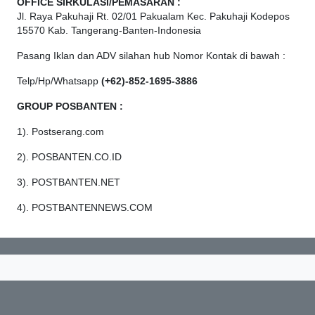
OFFICE
SIRKULASI/PEMASARAN :
Jl. Raya Pakuhaji Rt. 02/01 Pakualam Kec. Pakuhaji Kodepos
15570 Kab. Tangerang-Banten-Indonesia
Pasang Iklan dan ADV silahan hub Nomor Kontak di bawah :
Telp/Hp/Whatsapp
(+62)-852-1695-3886
GROUP POSBANTEN :
1). Postserang.com
2). POSBANTEN.CO.ID
3). POSTBANTEN.NET
4). POSTBANTENNEWS.COM
© 2026 POSTSERANG.COM. All Rights Reserved.
Design by
Velocity Developer