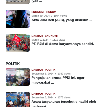
Iyas ...
EKONOMI
,
HUKUM
March 30, 2024
/
1044 views
Akta Jual Beli (AJB), yang disusun ...
DAERAH
,
EKONOMI
March 9, 2024
/
1519 views
PT. PJM di demo karyawannya sendiri.
POLITIK
DAERAH
,
POLITIK
September 3, 2024
/
1032 views
Pengajakan ormas PPDI ini, agar
masyarakat ...
DAERAH
,
POLITIK
September 3, 2024
/
1373 views
Acara tasyakuran tersebut dihadiri oleh
berbagai ...