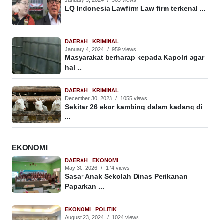
January 9, 2024
/
969 views
LQ Indonesia Lawfirm Law firm terkenal ...
DAERAH
,
KRIMINAL
January 4, 2024
/
959 views
Masyarakat berharap kepada Kapolri agar
hal ...
DAERAH
,
KRIMINAL
December 30, 2023
/
1055 views
Sekitar 26 ekor kambing dalam kadang di
...
EKONOMI
DAERAH
,
EKONOMI
May 30, 2026
/
174 views
Sasar Anak Sekolah Dinas Perikanan
Paparkan ...
EKONOMI
,
POLITIK
August 23, 2024
/
1024 views