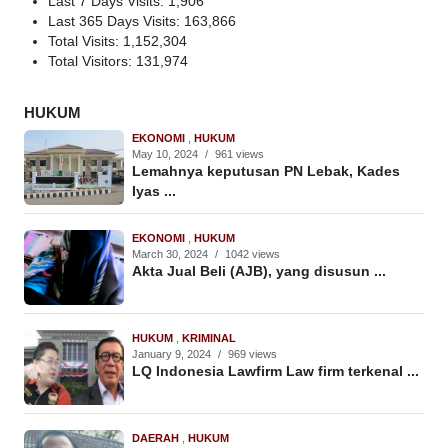
Last 7 Days Visits:
1,906
Last 365 Days Visits:
163,866
Total Visits:
1,152,304
Total Visitors:
131,974
HUKUM
EKONOMI
,
HUKUM
May 10, 2024
/
961 views
Lemahnya keputusan PN Lebak, Kades
Iyas ...
EKONOMI
,
HUKUM
March 30, 2024
/
1042 views
Akta Jual Beli (AJB), yang disusun ...
HUKUM
,
KRIMINAL
January 9, 2024
/
969 views
LQ Indonesia Lawfirm Law firm terkenal ...
DAERAH
,
HUKUM