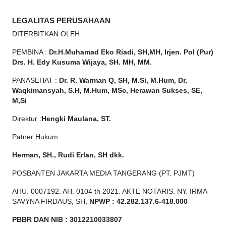
LEGALITAS PERUSAHAAN
DITERBITKAN OLEH :
PEMBINA :
Dr.H.Muhamad
Eko
Riadi, SH,MH, Irjen. Pol (Pur)
Drs. H. Edy Kusuma Wijaya, SH. MH, MM.
PANASEHAT :
Dr. R. Warman Q, SH, M.Si, M.Hum, Dr,
Waqkimansyah, S.H, M.Hum, MSc, Herawan Sukses, SE,
M,Si
Direktur :
Hengki Maulana, ST.
Patner Hukum:
Herman, SH., Rudi Erlan, SH dkk.
POSBANTEN JAKARTA MEDIA TANGERANG (PT. PJMT)
AHU. 0007192. AH. 0104 th 2021. AKTE NOTARIS. NY. IRMA
SAVYNA FIRDAUS, SH,
NPW
P
:
4
2.
282
.1
37
.6-418.000
PBBR DAN NIB
:
3012210033807