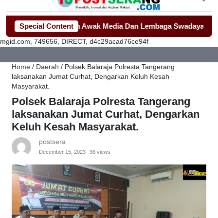
ah Jadi Sorotan Awak Media Dan Lembaga Swadaya Masyarakat
Special Content
mgid.com, 749656, DIRECT, d4c29acad76ce94f
Home
/
Daerah
/
Polsek Balaraja Polresta Tangerang
laksanakan Jumat Curhat, Dengarkan Keluh Kesah
Masyarakat.
Polsek Balaraja Polresta Tangerang
laksanakan Jumat Curhat, Dengarkan
Keluh Kesah Masyarakat.
postsera
December 15, 2023
36 views