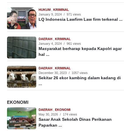
HUKUM
,
KRIMINAL
January 9, 2024
/
971 views
LQ Indonesia Lawfirm Law firm terkenal ...
DAERAH
,
KRIMINAL
January 4, 2024
/
961 views
Masyarakat berharap kepada Kapolri agar
hal ...
DAERAH
,
KRIMINAL
December 30, 2023
/
1057 views
Sekitar 26 ekor kambing dalam kadang di
...
EKONOMI
DAERAH
,
EKONOMI
May 30, 2026
/
174 views
Sasar Anak Sekolah Dinas Perikanan
Paparkan ...