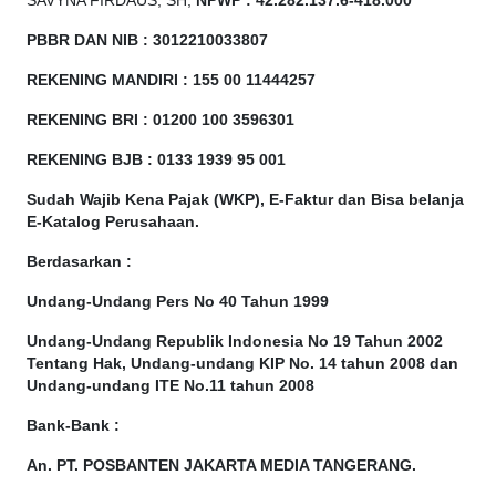
SAVYNA FIRDAUS, SH,
NPW
P
:
4
2.
282
.1
37
.6-418.000
PBBR DAN NIB
:
3012210033807
REKENING MANDIRI : 155 00 11444257
REKENING BRI : 01200 100
3596301
REKENING BJB : 0133 1939 95 001
Sudah Wajib Kena Pajak (WKP), E-Faktur dan Bisa belanja
E-Katalog Perusahaan.
Berdasarkan
:
Undang-Undang Pers No 40 Tahun 1999
Undang-Undang Republik Indonesia No 19 Tahun 2002
Tentang Hak, Undang-undang KIP No. 14 tahun 2008 dan
Undang-undang ITE No.11 tahun 2008
Bank-Bank :
An. PT. POSBANTEN JAKARTA MEDIA TANGERANG.