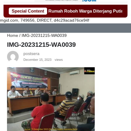
ak Cepat Bangun Rumah Roboh Warga Diterjang Puting Beliung
Special Content
mgid.com, 749656, DIRECT, d4c29acad76ce94f
Home
/
IMG-20231215-WA0039
IMG-20231215-WA0039
postsera
December 15, 2023
views